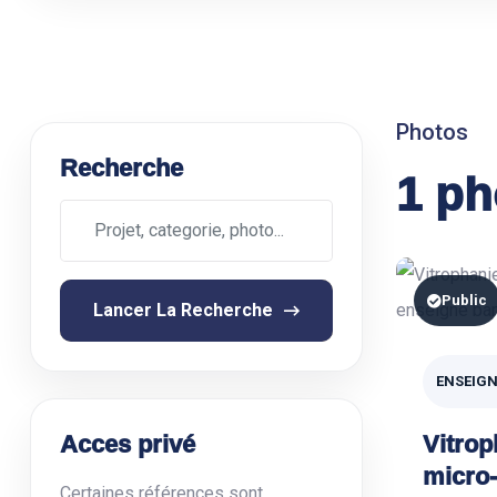
Photos
Recherche
1 ph
Public
Lancer La Recherche
ENSEIGN
Acces privé
Vitrop
micro-
Certaines références sont