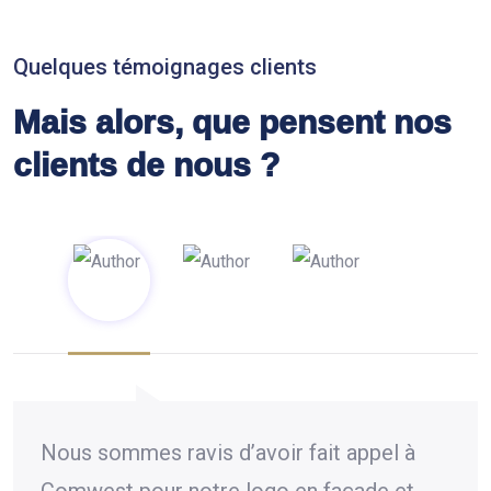
Quelques témoignages clients
Mais alors, que pensent nos
clients de nous ?
Nous sommes ravis d’avoir fait appel à
Quel
Comwest pour notre logo en façade et
équi