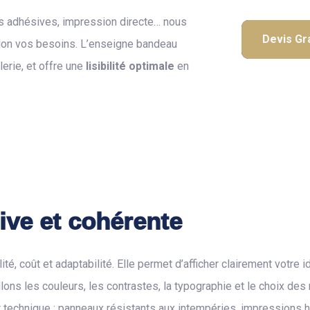
es adhésives, impression directe… nous
Devis Gra
lon vos besoins. L’enseigne bandeau
erie, et offre une
lisibilité optimale
en
tive et cohérente
, coût et adaptabilité. Elle permet d’afficher clairement votre id
ons les couleurs, les contrastes, la typographie et le choix des 
t technique : panneaux résistants aux intempéries, impressions ha