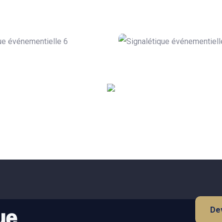
Dev
ue