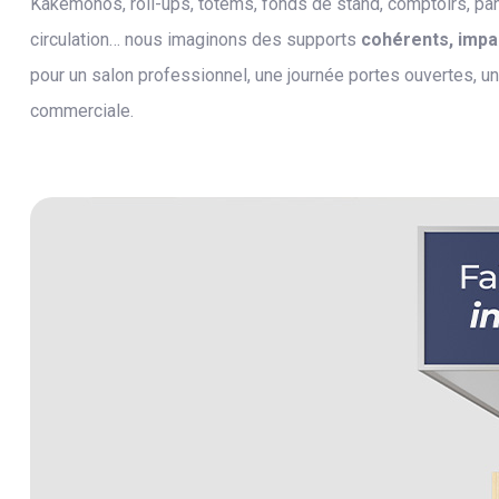
Kakemonos, roll-ups, totems, fonds de stand, comptoirs, pan
circulation… nous imaginons des supports
cohérents, impac
pour un salon professionnel, une journée portes ouvertes, u
commerciale.