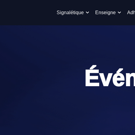
Signalétique
Enseigne
Adh
Évén